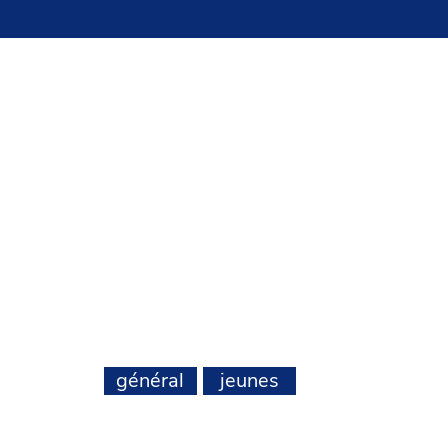
ACT
70, 90e Rue
int-Georges QC G6A 1L4
8 228-2020
fo@tennisbeauce.com
DE VIE
général
jeunes