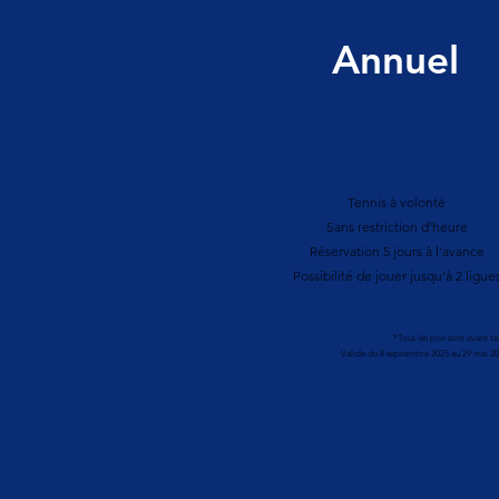
Annuel
850 $
Tennis à volonté
Sans restriction d'heure
Réservation 5 jours à l'avance
Possibilité de jouer jusqu'à 2 ligue
*Tous les prix sont avant ta
Valide du 8 septembre 2025 au 29 mai 2