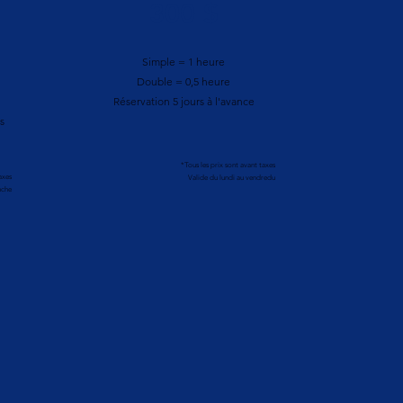
300 $
Simple = 1 heure
Double = 0,5 heure
Réservation 5 jours à l'avance
s
*Tous les prix sont avant taxes
axes
Valide du lundi au vendredu
nche