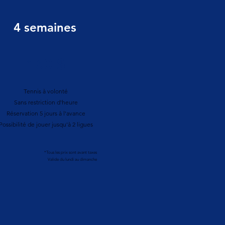
4 semaines
160 $
Tennis à volonté
Sans restriction d'heure
Réservation 5 jours à l'avance
Possibilité de jouer jusqu'à 2 ligues
*Tous les prix sont avant taxes
Valide du lundi au dimanche