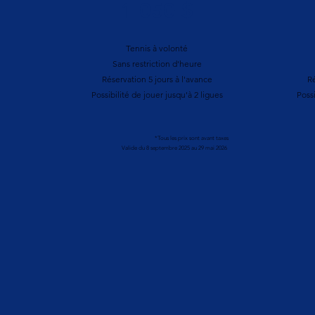
1 050 $
Tennis à volonté
Sans restriction d'heure
Réservation 5 jours à l'avance
Ré
Possibilité de jouer jusqu'à 2 ligues
Possi
*Tous les prix sont avant taxes
Valide du 8 septembre 2025 au 29 mai 2026