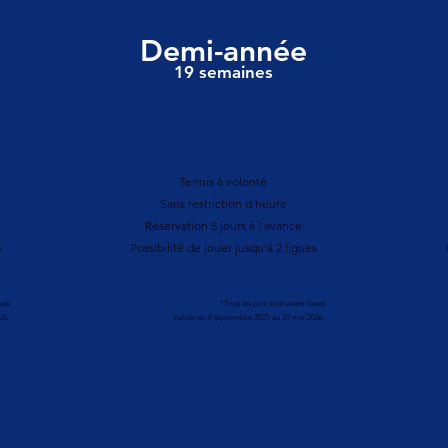
Demi-année
19 semaines
485 $
Tennis à volonté
Sans restriction d'heure
Réservation 5 jours à l'avance
s
Possibilité de jouer jusqu'à 2 ligues
xes
*Tous les prix sont avant taxes
026
Valide du 8 septembre 2025 au 29 mai 2026