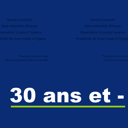
600 $
175 $
Tennis à volonté
Tennis à volonté
Sans restriction d'heure
Sans restriction d'heure
servation 5 jours à l'avance
Réservation 5 jours à l'avance
bilité de jouer jusqu'à 2 ligues
Possibilité de jouer jusqu'à 2 ligue
*Tous les prix sont avant taxes
*Tous les prix sont avant t
Valide du 8 septembre 2025 au 29 mai 2026
Valide du lundi au dima
30 ans et -