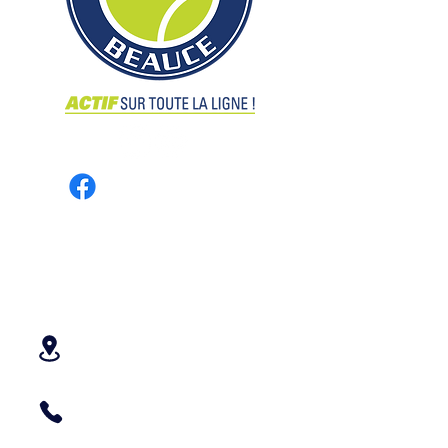
Groupe de remplaçant(e)s
CONTACT
3070, 90e Rue
Saint-Georges QC G6A 1L4
418 228-2020