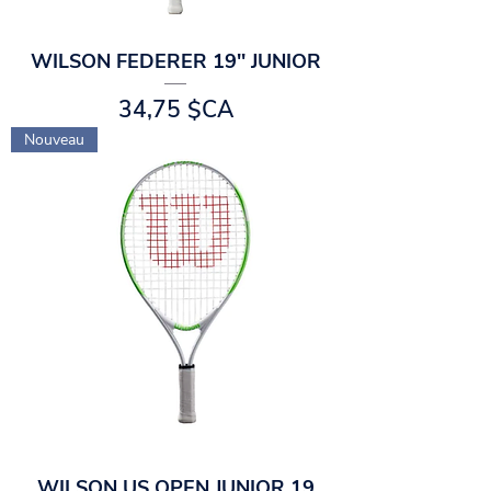
WILSON FEDERER 19'' JUNIOR
Prix
34,75 $CA
Nouveau
WILSON US OPEN JUNIOR 19