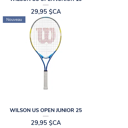
Prix
29,95 $CA
Nouveau
WILSON US OPEN JUNIOR 25
Prix
29,95 $CA