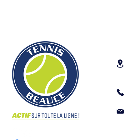
CONT
30
Sa
41
in