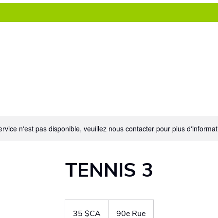
TARIFICATION
JUNIORS
Cours d'été à S
rvice n'est pas disponible, veuillez nous contacter pour plus d'informat
TENNIS 3
35
dollars
35 $CA
90e Rue
canadiens